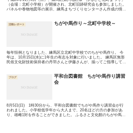
（会場：北町小学校）が開催され、北町旧跡研究会も参加しました。
パネルや巻物地図等の展示、練馬まちづくりセンターさん作成の情報
紙「こもれび～北町特集～」や絵葉書等の無料配布、...
ちがや馬作り～北町中学校～
活動レポート
毎年恒例となりました、練馬区立北町中学校でのちがや馬作り。 今
年は、10月15日(水)に1年生の有志を対象に行いました。 練馬区無形
民俗文化財技術保持者の丹羽さんと伊藤さんが、揃ってご指導してく
ださいました。 生徒さんにまじって数名のご父兄...
平和台図書館 ちがや馬作り講習
ブログ
会
8月5日(日) 1時30分から、平和台図書館でちがや馬作り講習会が行
われました。小学校低学年から大人まで、20名ほどの方の参加があ
り、雄雌1対を作ることができました。 ふるさと文化館のちがや馬作
り講習会にも参加されていた方から、各地のに残る...