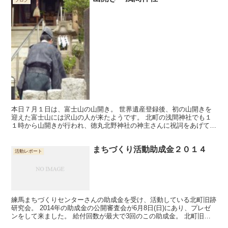
本日７月１日は、富士山の山開き。 世界遺産登録後、初の山開きを
迎えた富士山には沢山の人が来たようです。 北町の浅間神社でも１
１時から山開きが行われ、徳丸北野神社の神主さんに祝詞をあげてい
ただく中、玉ぐしを奉げてお参りしました。
まちづくり活動助成金２０１４
活動レポート
練馬まちづくりセンターさんの助成金を受け、活動している北町旧跡
研究会。 2014年の助成金の公開審査会が6月8日(日)にあり、プレゼ
ンをして来ました。 給付回数が最大で3回のこの助成金。 北町旧跡
研究会は、今年最後の申請となりました。 今年...