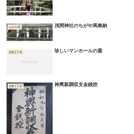
浅間神社のちがや馬奉納
ちがや馬
珍しいマンホールの蓋
北町1丁目
神輿新調収支金銭控
北町1丁目