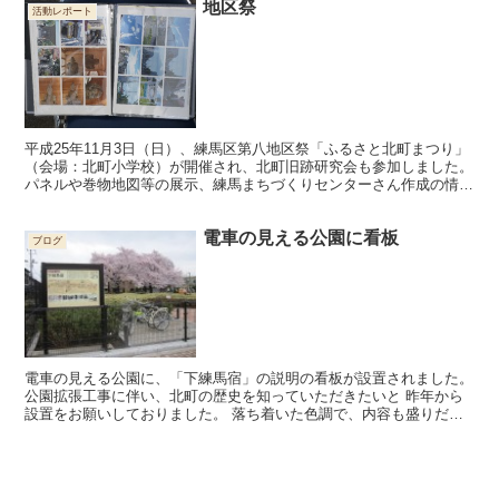
地区祭
活動レポート
平成25年11月3日（日）、練馬区第八地区祭「ふるさと北町まつり」
（会場：北町小学校）が開催され、北町旧跡研究会も参加しました。
パネルや巻物地図等の展示、練馬まちづくりセンターさん作成の情報
紙「こもれび～北町特集～」や絵葉書等の無料配布、...
電車の見える公園に看板
ブログ
電車の見える公園に、「下練馬宿」の説明の看板が設置されました。
公園拡張工事に伴い、北町の歴史を知っていただきたいと 昨年から
設置をお願いしておりました。 落ち着いた色調で、内容も盛りだく
さんです。 御覧いただけると幸いです。 (一部、芝育...