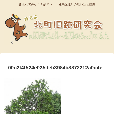
みんなで探そう！残そう！ 練馬区北町の思い出と歴史
00c2f4f524e025deb3984b8872212a0d4e