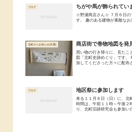
ちがや馬が飾られてい
ブログ
☆野瀬商店さん☆ ７月６日
す。 趣のある建物が素敵なお
商店街で巻物地図を発
北町からお知らせ(共通)
買い物の行き帰りに、見たこ
図「北町史跡めぐり」です。
加してくださった方々に配布さ
地区祭に参加します
ブログ
来る１１月６日（日）に、北
時間は、午前１１時～午後２
り、北町旧跡研究会も参加いた