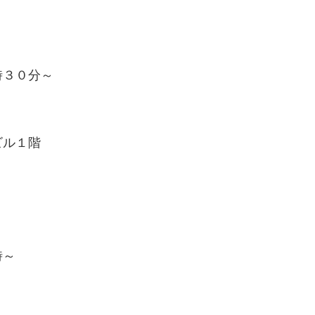
時３０分～
ル１階
時～