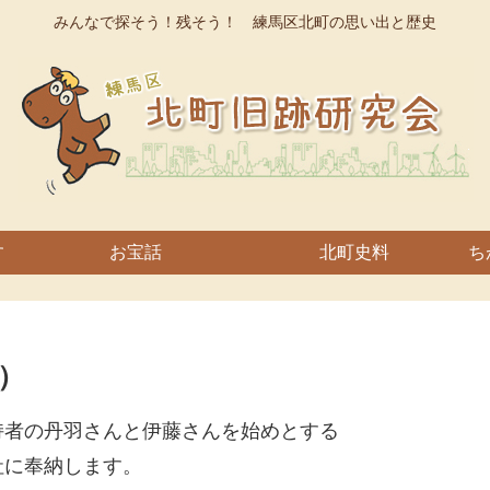
みんなで探そう！残そう！ 練馬区北町の思い出と歴史
す
お宝話
北町史料
ち
）
持者の丹羽さんと伊藤さんを始めとする
社に奉納します。