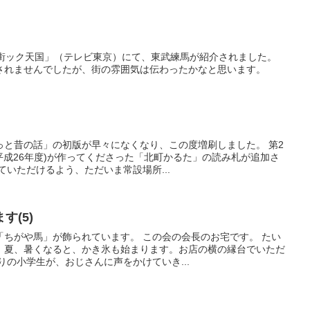
ド街ック天国」（テレビ東京）にて、東武練馬が紹介されました。
されませんでしたが、街の雰囲気は伝わったかなと思います。
っと昔の話」の初版が早々になくなり、この度増刷しました。 第2
平成26年度)が作ってくださった「北町かるた」の読み札が追加さ
ていただけるよう、ただいま常設場所...
す(5)
「ちがや馬」が飾られています。 この会の会長のお宅です。 たい
、夏、暑くなると、かき氷も始まります。お店の横の縁台でいただ
りの小学生が、おじさんに声をかけていき...