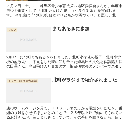
３月２日（土）に、練馬区青少年育成第八地区委員会さんが、年度末
最後の事業として 「北町たんけん隊」（小学生対象）を実施しま
す。 今年度は「北町の史跡めぐりとちがや馬づくり」と題し、北町
の史跡めぐりをしながら 街の歴史や街のなりたちを学び、地...
まちあるきに参加
ブログ
9月17日に北町まちあるきをしました。北町小学校の親子、北町小学
校の藍原先生、下見をした時に知り合った練馬区の文化財保護協力員
の田澤さん、当日飛び入り参加の方、旧跡研究会のメンバーでスター
ト。 浅間神社でガチャガチャをして缶バッチをゲット!...
北町がラジオで紹介されました
まるとしの北町地域の話
店のホームページを見て、ＴＢＳラジオの方から電話をいただき、番
組の収録をさせてほしいとのことで、２５年以上店で働いてくれてい
るお姉さんが、毎日楽しみにしていて、その番組を聴きながら、店の
掃除や開店準備をしてくれていたので、長年大変お世話にな...