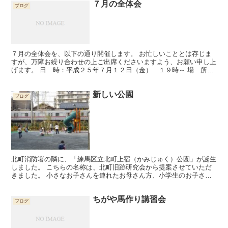
７月の全体会
ブログ
７月の全体会を、以下の通り開催します。 お忙しいこととは存じま
すが、万障お繰り合わせの上ご出席くださいますよう、お願い申し上
げます。 日 時：平成２５年７月１２日（金） １９時～ 場 所：
北町２丁目町会会館 議 題：助成金公開審査会結果報告...
新しい公園
ブログ
北町消防署の隣に、「練馬区立北町上宿（かみじゅく）公園」が誕生
しました。 こちらの名称は、北町旧跡研究会から提案させていただ
きました。 小さなお子さんを連れたお母さん方、小学生のお子さん
達を始め、毎日沢山の方が利用されていて賑やかです。 「...
ちがや馬作り講習会
ブログ