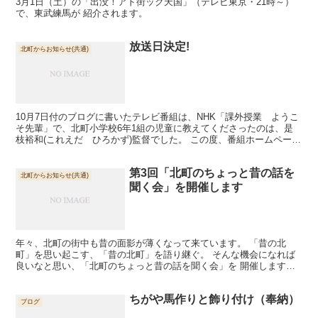
3月1日（土）の「出没！アド街ック天国」（テレビ東京・21時～）
で、東武練馬が 紹介されます。
放送日決定!
北町からお知らせ(共通)
10月7日付のブログに書いたテレビ番組は、NHK「課外授業 ようこ
そ先輩」で、北町小学校6年1組の児童に教えてくださったのは、是
枝裕和(これえだ ひろかず)監督でした。 この度、番組ホームページ
にて放送日が発表になりました。 平成26年12...
第3回「北町のちょっと昔の話を
北町からお知らせ(共通)
聞く会」を開催します
年々、北町の街中も昔の面影が薄くなって来ています。 「昔の北
町」を思い起こす、「昔の北町」を語り継ぐ。 そんな機会になれば
良いなと思い、「北町のちょっと昔の話を聞く会」を 開催します。
どうぞ、お気軽にご参加ください。 ＊＊＊＊＊＊＊＊＊＊...
ちがや馬作りと飾り付け（奉納）
ブログ