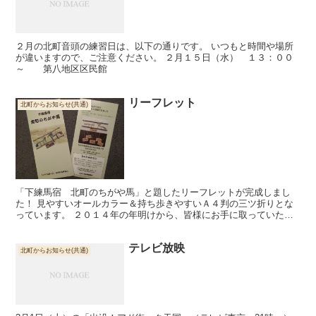
２月の北町音頭の練習日は、以下の通りです。 いつもと時間や場所
が違いますので、ご注意ください。 ２月１５日（水） １３：００
～ 第八地区区民館
リーフレット
北町からお知らせ(共通)
「下練馬宿 北町のちがや馬」と題したリーフレットが完成しまし
た！ 見やすいオールカラー＆持ち歩きやすいＡ４判の三ツ折りとな
っています。 ２０１４年の年明けから、皆様にお手に取っていただ
けるよう、ただ今リーフレットの 配布（置き）場所を検討中...
テレビ放映
北町からお知らせ(共通)