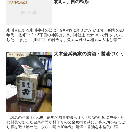
北町3丁目の秋祭
その他のお宝話
氷川台にある氷川神社の祭は、9月初旬に行われています。昭和の20
年代、北町1・2・3丁目の神輿は、氷川神社までかついで行っていま
した。 また、北町3丁目の神輿は、栗原→丹羽→相原→大木と毎年持
ち廻りで飾っていました。 栗原、丹羽、大木さんは...
大木金兵衛家の清酒・醤油づくり
屋号・商店街
「練馬の産業II」p.39 練馬区教育委員会より 明治の初めに戸長・初
代村長であった金兵衛門が村年寄の父金兵衛と共に、幕末期からにご
り酒を造り始めた。さらに明治10年代に清酒・醤油を本格的に醸造
し、盛んな時には合わせて500石（900キロリ...