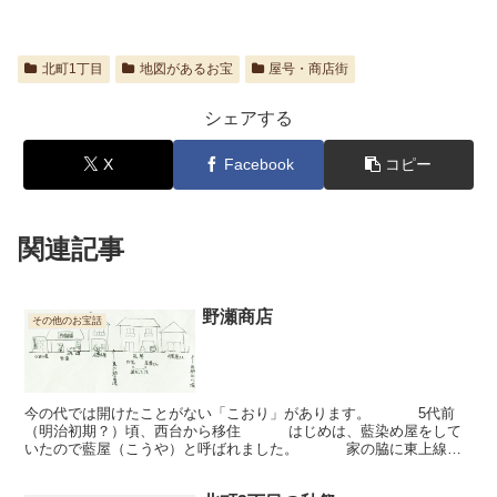
北町1丁目
地図があるお宝
屋号・商店街
シェアする
X
Facebook
コピー
関連記事
野瀬商店
その他のお宝話
今の代では開けたことがない「こおり」があります。 5代前
（明治初期？）頃、西台から移住 はじめは、藍染め屋をして
いたので藍屋（こうや）と呼ばれました。 家の脇に東上線の
引き込み線が走っていました（SL）。 店部分は奥の機械...