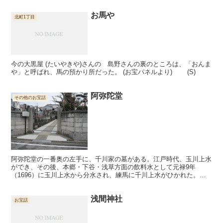
お馬や
北町1丁目
今の大黒屋 (たいやきや)さんの 島野さんの裏のところは、「おんま
や」と呼ばれ、馬の預かり所だった。 (お宝パネルより) (S)
阿弥陀堂
その他のお宝話
阿弥陀堂の一番奥の左手に、千川家の墓がある。江戸時代、玉川上水
ができ、その後、本郷・下谷・浅草方面の飲料水として元禄9年
（1696）に玉川上水から分水され、練馬に千川上水がひかれた。途
中、幕府の財源が足りなくなってしまったが、千川家が私財を...
浅間神社
お宝話