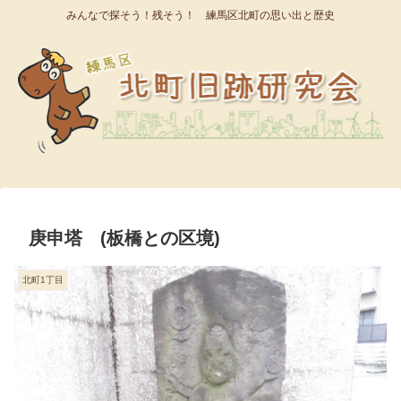
みんなで探そう！残そう！ 練馬区北町の思い出と歴史
庚申塔 (板橋との区境)
北町1丁目