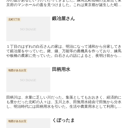
ルの蓋があるというので行ってきました。練馬北町陸橋の交差点で東
京府のマンホールの蓋を見つけました。これは東京都が誕生した昭和
１８年（１９４３）以前に設置され、７０年以上経過して...
鍛冶屋さん
北町1丁目
１丁目のはずれの白石さんの家は、明治になって浦和から分家してき
て鍛冶屋をやっていた。鍬、鎌、万能等の農機具を作っており、練馬
や板橋の農家に売っていた。白石さんの話によると、夜明け前から農
家の人が馬車や牛車に練馬大根などの野菜を積んでガラガラ...
田柄用水
地図があるお宝
田柄川は、水量に乏しい川だった。集落としてもおおきく、経済的に
も豊かだった北町の人々は、玉川上水、田無用水経由で田無から分水
し、明治時代には田柄用水を引いた。生活や農業用水として利用して
いたが、時代と共に、徐々に、必要のないものとなり、成増...
くぼったま
地図があるお宝