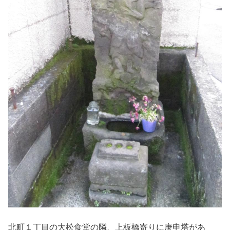
北町１丁目の大松食堂の隣、上板橋寄りに庚申塔があ