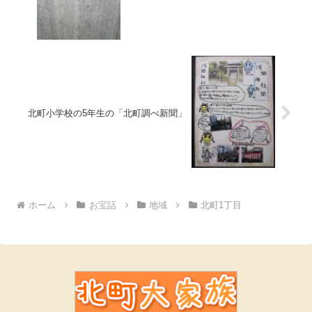
北町小学校の5年生の「北町調べ新聞」
ホーム
お宝話
地域
北町1丁目