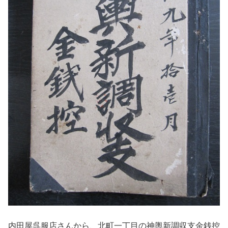
内田屋呉服店さんから、北町一丁目の神輿新調収支金銭控