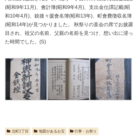
(昭和9年11月)、會計簿(昭和9年4月)、支出金仕譯記載(昭
和10年4月)、銃後々援會名簿(昭和13年)、町會費徴収名簿
(昭和14年)が見つかりました。 秋祭りの直会の席でお披露
目され、祖父の名前、父親の名前を見つけ、想い出に浸っ
た時間でした。(S)
北町1丁目
地図があるお宝
行事・お祭り