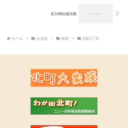
氷川神社例大祭
ホーム
お宝話
地域
北町1丁目