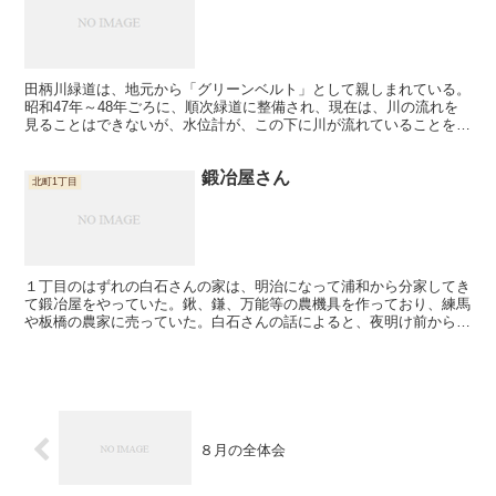
田柄川緑道は、地元から「グリーンベルト」として親しまれている。
昭和47年～48年ごろに、順次緑道に整備され、現在は、川の流れを
見ることはできないが、水位計が、この下に川が流れていることを物
語っている。 川がまだふさがれる前は、ザリガニなど...
鍛冶屋さん
北町1丁目
１丁目のはずれの白石さんの家は、明治になって浦和から分家してき
て鍛冶屋をやっていた。鍬、鎌、万能等の農機具を作っており、練馬
や板橋の農家に売っていた。白石さんの話によると、夜明け前から農
家の人が馬車や牛車に練馬大根などの野菜を積んでガラガラ...
８月の全体会