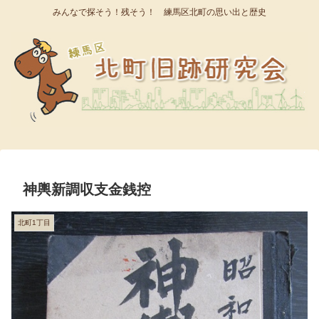
みんなで探そう！残そう！ 練馬区北町の思い出と歴史
神輿新調収支金銭控
北町1丁目