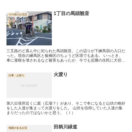
1丁目の馬頭観音
その他のお宝話
三叉路のど真ん中に祀られた馬頭観音。この辺りが下練馬宿の入口だ
った。現在の練馬区と板橋区のちょうど区境でもある。 いっとき、
車に屋根を壊されるなど被害もあったが、今でも近隣の住民に大切に
されており、赤い旗がはためいている。
火渡り
行事・お祭り
第八出張所近くに庭（広場？）があり、そこで冬になると山伏の格好
をした人達が集まって火渡りをした。 山伏を信仰していた人達の集
まりだったのではないかと思う。（Ｉ）
田柄川緑道
地図があるお宝