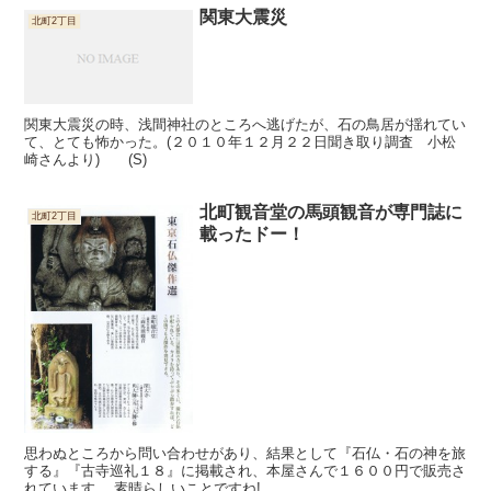
関東大震災
北町2丁目
関東大震災の時、浅間神社のところへ逃げたが、石の鳥居が揺れてい
て、とても怖かった。(２０１０年１２月２２日聞き取り調査 小松
崎さんより) (S)
北町観音堂の馬頭観音が専門誌に
北町2丁目
載ったドー！
思わぬところから問い合わせがあり、結果として『石仏・石の神を旅
する』『古寺巡礼１８』に掲載され、本屋さんで１６００円で販売さ
れています。 素晴らしいことですね!