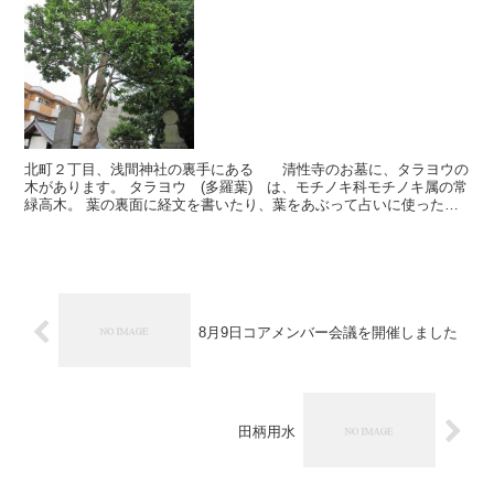
北町２丁目、浅間神社の裏手にある 清性寺のお墓に、タラヨウの
木があります。 タラヨウ (多羅葉) は、モチノキ科モチノキ属の常
緑高木。 葉の裏面に経文を書いたり、葉をあぶって占いに使ったた
め、多くは寺社に植えられているそうです。 葉の裏側...
8月9日コアメンバー会議を開催しました
田柄用水