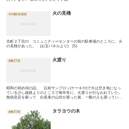
火の見櫓
その他のお宝話
北町２丁目の コミュニティーセンターの前の駐車場のところに、火
の見櫓があった。 (お宝パネルより) (S)
火渡り
北町2丁目
昭和の初め頃の話。 以前サンブロン(ケーキや)で今は空き地になっ
ている少し線路よりのところで毎年冬に、火渡りが行なわれていた。
無病息災を願って 白装束の山伏が渡った後、一般の人も渡ってい
た。こどもの頃だったが、そんなに熱くはなかったと思う。...
タラヨウの木
北町2丁目