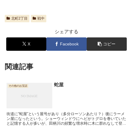
北町2丁目
戦中
シェアする
X
Facebook
コピー
関連記事
蛇屋
その他のお宝話
街道に“蛇屋”という屋号があり（多分ローソンあたり？）後にラーメ
ン屋になったという。ショーウィンドウにヘビがトグロを巻いていた
と記憶する人が多いが、田柄川の頻繁な増水時に木に群れなして登っ
たマムシ等を採集して売っていたのではないか？ 漢方や...