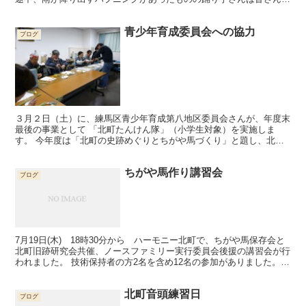
気に踊っていましたよ！！ すっかり夏の北町を彩る...
青少年育成委員会への協力
ブログ
３月２日（土）に、練馬区青少年育成第八地区委員会さんが、年度末
最後の事業として 「北町たんけん隊」（小学生対象）を実施しま
す。 今年度は「北町の史跡めぐりとちがや馬づくり」と題し、北町
の史跡めぐりをしながら 街の歴史や街のなりたちを学び、地...
ちがや馬作り講習会
ブログ
7月19日(木) 18時30分から ハーモニー北町で、ちがや馬保存会と
北町旧跡研究会共催、ノースファミリー実行委員会後援の講習会が行
われました。 技術保持者の方2名を含め12名の参加がありました。今
回チラシをみて3名の方が新規に参加、体験さ...
北町音頭練習日
ブログ