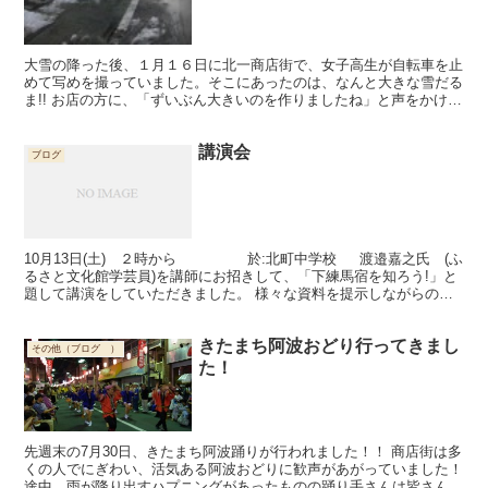
大雪の降った後、１月１６日に北一商店街で、女子高生が自転車を止
めて写めを撮っていました。そこにあったのは、なんと大きな雪だる
ま!! お店の方に、「ずいぶん大きいのを作りましたね」と声をかける
と、満足げに頷いてくださいました。 写真を撮りにも...
講演会
ブログ
10月13日(土) ２時から 於:北町中学校 渡邉嘉之氏 (ふ
るさと文化館学芸員)を講師にお招きして、「下練馬宿を知ろう!」と
題して講演をしていただきました。 様々な資料を提示しながらの説
明は、とてもわかりやすく、本陣、脇本陣の...
きたまち阿波おどり行ってきまし
その他（ブログ ）
た！
先週末の7月30日、きたまち阿波踊りが行われました！！ 商店街は多
くの人でにぎわい、活気ある阿波おどりに歓声があがっていました！
途中、雨が降り出すハプニングがあったものの踊り手さんは皆さん元